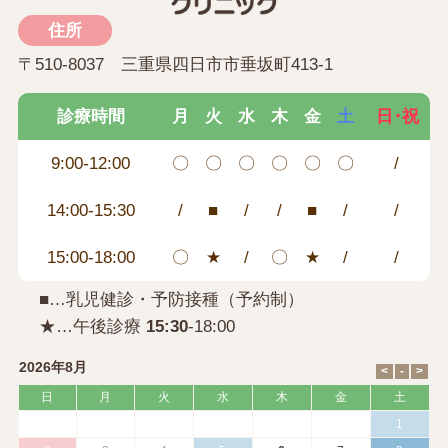
住所
〒510-8037 三重県四日市市垂坂町413-1
診療時間
月
火
水
木
金
土
日・祝
9:00-12:00
〇
〇
〇
〇
〇
〇
/
14:00-15:30
/
■
/
/
■
/
/
15:00-18:00
〇
★
/
〇
★
/
/
■…乳児健診・予防接種（予約制）
★…午後診療
15:30
-18:00
2026年8月
日
月
火
水
木
金
土
1