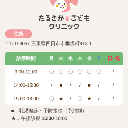
住所
〒510-8037 三重県四日市市垂坂町413-1
診療時間
月
火
水
木
金
土
日・祝
9:00-12:00
〇
〇
〇
〇
〇
〇
/
14:00-15:30
/
■
/
/
■
/
/
15:00-18:00
〇
★
/
〇
★
/
/
■…乳児健診・予防接種（予約制）
★…午後診療
15:30
-18:00