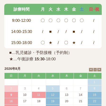
診療時間
月
火
水
木
金
土
日・祝
9:00-12:00
〇
〇
〇
〇
〇
〇
/
14:00-15:30
/
■
/
/
■
/
/
15:00-18:00
〇
★
/
〇
★
/
/
■…乳児健診・予防接種（予約制）
★…午後診療
15:30
-18:00
2026年8月
日
月
火
水
木
金
土
1
2
3
4
5
6
7
8
9
10
11
12
13
14
15
16
17
18
19
20
21
22